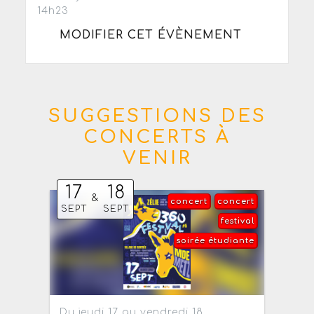
14h23
MODIFIER CET ÉVÈNEMENT
SUGGESTIONS DES
CONCERTS À
VENIR
17
18
&
concert
concert
SEPT
SEPT
festival
soirée étudiante
Du jeudi 17 au vendredi 18