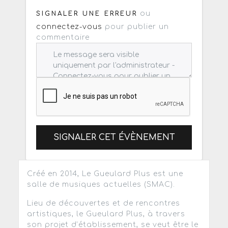
ou
SIGNALER UNE ERREUR
connectez-vous
pour publier un
commentaire
SIGNALER CET ÉVÈNEMENT
Créé en 2014, Le Gueulard Plus est une
salle de musiques actuelles (SMAC).
Lieu de découvertes et de rencontres
artistiques, le Gueulard Plus, à travers
son projet d’établissement, se veut être le