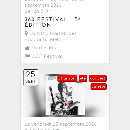
septembre 2026
de 12h à 01h
360 FESTIVAL – 5ᵉ
ÉDITION
La MDE, Maison des
Étudiants
,
Metz
Entrée libre
360° Festival
25
chanson
été
concert
SEPT
variété
Le vendredi 25 septembre 2026