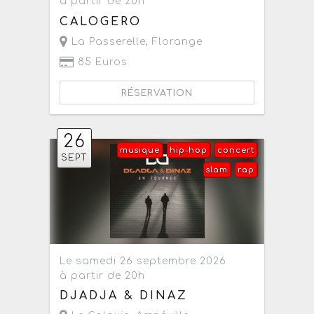
à partir de 20h
CALOGERO
La Passerelle
,
Florange
85 Euros
RÉSERVATION
26
musique
hip-hop
concert
SEPT
slam
rap
Le samedi 26 septembre 2026
à partir de 20h
DJADJA & DINAZ