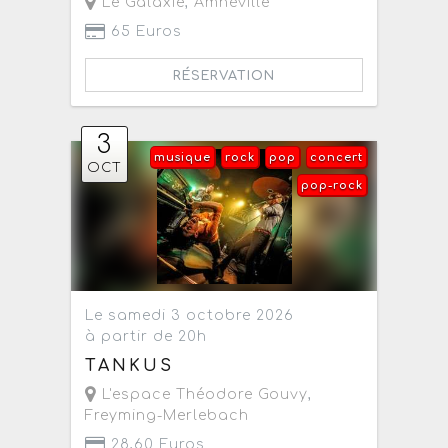
Le Galaxie
,
Amnéville
65 Euros
RÉSERVATION
3
musique
rock
pop
concert
OCT
pop-rock
Le samedi 3 octobre 2026
à partir de 20h
TANKUS
L'espace Théodore Gouvy
,
Freyming-Merlebach
28,60 Euros