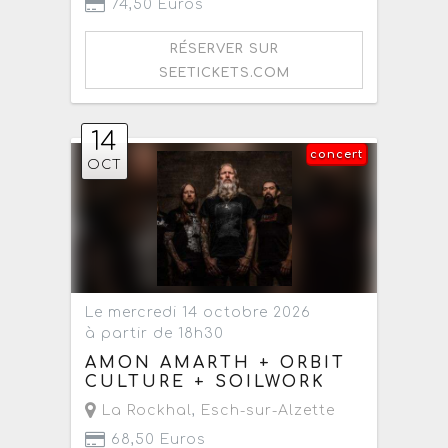
74,50 Euros
RÉSERVER SUR
SEETICKETS.COM
14
concert
OCT
Le mercredi 14 octobre 2026
à partir de 18h30
AMON AMARTH + ORBIT
CULTURE + SOILWORK
La Rockhal
,
Esch-sur-Alzette
68,50 Euros