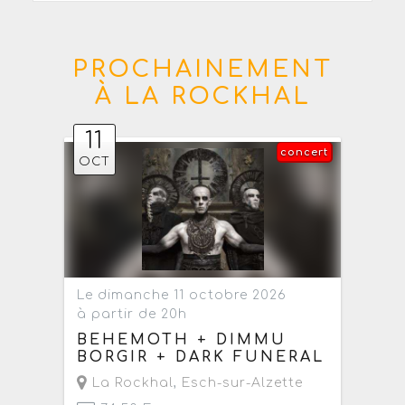
PROCHAINEMENT
À LA ROCKHAL
11
concert
OCT
Le dimanche 11 octobre 2026
à partir de 20h
BEHEMOTH + DIMMU
BORGIR + DARK FUNERAL
La Rockhal
,
Esch-sur-Alzette