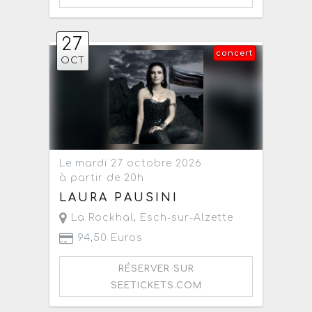
27
concert
OCT
Le mardi 27 octobre 2026
à partir de 20h
LAURA PAUSINI
La Rockhal
,
Esch-sur-Alzette
94,50 Euros
RÉSERVER SUR
SEETICKETS.COM