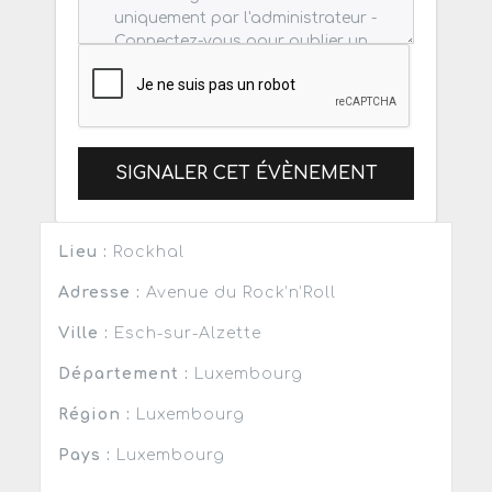
SIGNALER CET ÉVÈNEMENT
Lieu :
Rockhal
Adresse :
Avenue du Rock’n’Roll
Ville :
Esch-sur-Alzette
Département :
Luxembourg
Région :
Luxembourg
Pays :
Luxembourg