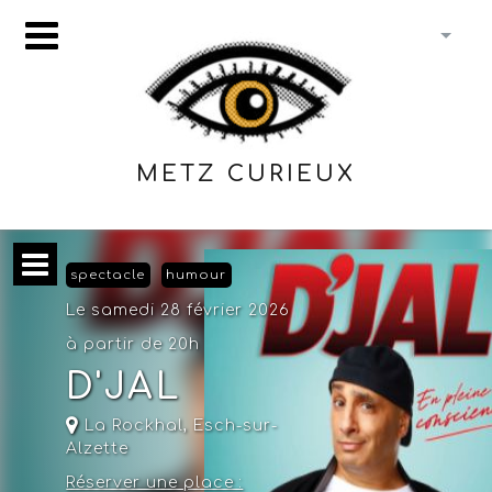
METZ CURIEUX
spectacle
humour
Le samedi 28 février 2026
à partir de 20h
D'JAL
La Rockhal
,
Esch-sur-
Alzette
Réserver une place :