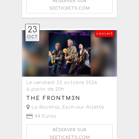
RÉSERVER SUR
SEETICKETS.COM
23
concert
OCT
Le vendredi 23 octobre 2026
à partir de 20h
THE FRONTM3N
La Rockhal
,
Esch-sur-Alzette
44 Euros
RÉSERVER SUR
SEETICKETS.COM