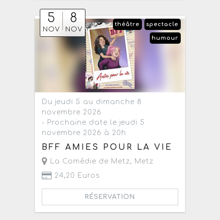
5
8
théâtre
spectacle
NOV
NOV
humour
Du jeudi 5 au dimanche 8
novembre 2026
- Prochaine date le jeudi 5
novembre 2026 à 20h
BFF AMIES POUR LA VIE
La Comédie de Metz
,
Metz
24,20 Euros
RÉSERVATION