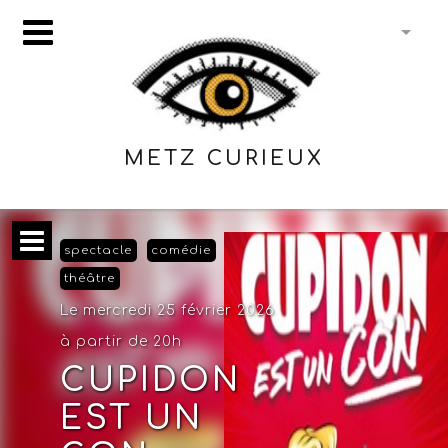
METZ CURIEUX
spectacle
comédie
théâtre
Le mercredi 25 février 2026
à partir de 20h
CUPIDON
EST UN