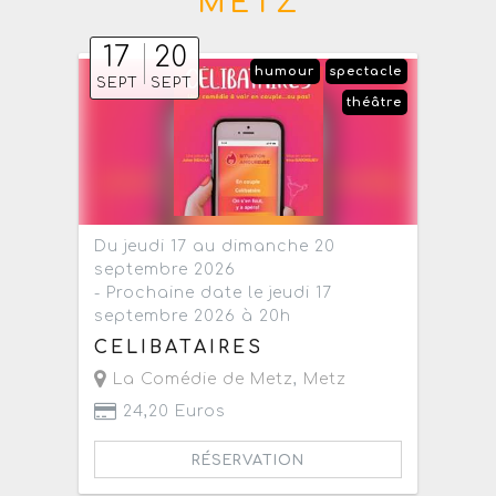
METZ
17
20
humour
spectacle
SEPT
SEPT
théâtre
Du jeudi 17 au dimanche 20
septembre 2026
- Prochaine date le jeudi 17
septembre 2026 à 20h
CELIBATAIRES
La Comédie de Metz
,
Metz
24,20 Euros
RÉSERVATION