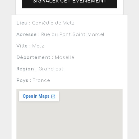
SIGNALER CET ÉVÈNEMENT
Lieu :
Comédie de Metz
Adresse :
Rue du Pont Saint-Marcel
Ville :
Metz
Département :
Moselle
Région :
Grand Est
Pays :
France