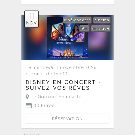
11
ciné-concert
cinéma
NOV
film
musique
Le mercredi 11 novembre 2026
à partir de 15h30
DISNEY EN CONCERT -
SUIVEZ VOS RÊVES
Le Galaxie
,
Amnéville
80 Euros
RÉSERVATION