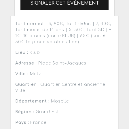
SIGNALER CET ÉVÈNEMENT
Tarif normal | 8, 90€, Tarif réduit | 7, 40€,
Tarif moins de 14 ans | 5, 50€, Tarif 3D | +
1€, 10 places (carte KLUB) | 65€ (soit 6,
50€ la place valables 1 an).
Lieu :
Klub
Adresse :
Place Saint-Jacques
Ville :
Metz
Quartier :
Quartier Centre et ancienne
Ville
Département :
Moselle
Région :
Grand Est
Pays :
France