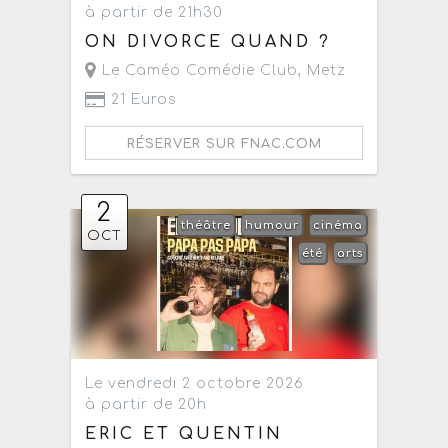
à partir de 21h30
ON DIVORCE QUAND ?
Le Caméo Comédie Club
,
Metz
21 Euros
RÉSERVER SUR FNAC.COM
2
théâtre
humour
cinéma
OCT
été
arts
Le vendredi 2 octobre 2026
à partir de 20h
ERIC ET QUENTIN