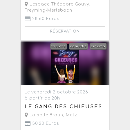
L'espace Théodore Gouvy
,
Freyming-Merlebach
28,60 Euros
RÉSERVATION
théâtre
comédie
cinéma
Le vendredi 2 octobre 2026
à partir de 20h
LE GANG DES CHIEUSES
La salle Braun
,
Metz
30,20 Euros