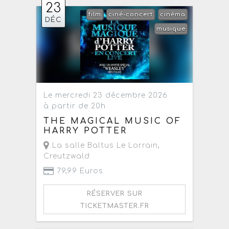
23
film
ciné-concert
cinéma
DÉC
musique
Le mercredi 23 décembre 2026
à partir de 20h
THE MAGICAL MUSIC OF
HARRY POTTER
La salle Baltus Le Lorrain
,
Creutzwald
79,99 Euros
RÉSERVER SUR
TICKETMASTER.FR