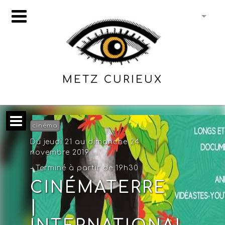
METZ CURIEUX
cinéma
Du jeudi 21 au dimanche 24
novembre 2019
- Terminé à partir de 19h30
CINÉMATERRE
|