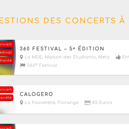
ESTIONS DES CONCERTS À 
oncert
Du jeudi 17 au vendredi 18 septembre 2026
de 1
360 FESTIVAL – 5ᵉ ÉDITION
estival
La MDE, Maison des Étudiants
,
Metz
Ent
diante
360° Festival
oncert
Le vendredi 25 septembre 2026
à partir de 20h
CALOGERO
variété
La Passerelle
,
Florange
85 Euros
oncert