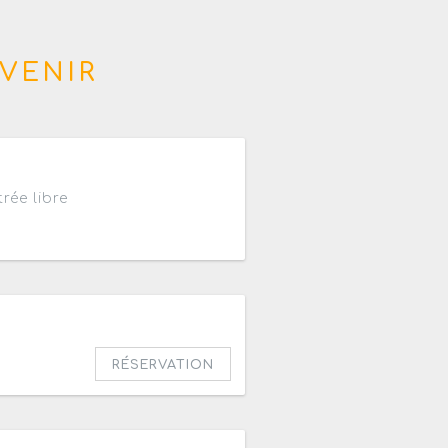
VENIR
2h à 01h
rée libre
RÉSERVATION