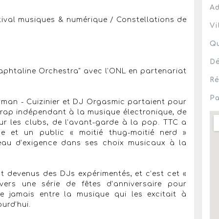
Ad
tival musiques & numérique / Constellations de
Vi
Qu
Dé
aphtaline Orchestra" avec l’ONL en partenariat
Ré
Pa
Berman - Cuizinier et DJ Orgasmic partaient pour
 rap indépendant à la musique électronique, de
ur les clubs, de l’avant-garde à la pop. TTC a
e et un public « moitié thug-moitié nerd »
veau d’exigence dans ses choix musicaux à la
t devenus des DJs expérimentés, et c’est cet «
avers une série de fêtes d’anniversaire pour
ue jamais entre la musique qui les excitait à
ourd’hui.