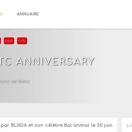
A
ANNUAIRE
rap
rnb
TTC ANNIVERSARY
tions de Metz
ar BLIIIDA et son célèbre Bal animal le 30 juin
Li