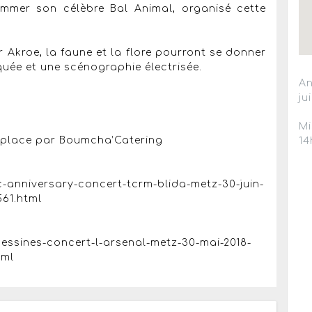
lammer son célèbre Bal Animal, organisé cette
 Akroe, la faune et la flore pourront se donner
ée et une scénographie électrisée.
An
ju
Mi
r place par Boumcha’Catering
14
c-anniversary-concert-tcrm-blida-metz-30-juin-
561.html
essines-concert-l-arsenal-metz-30-mai-2018-
tml