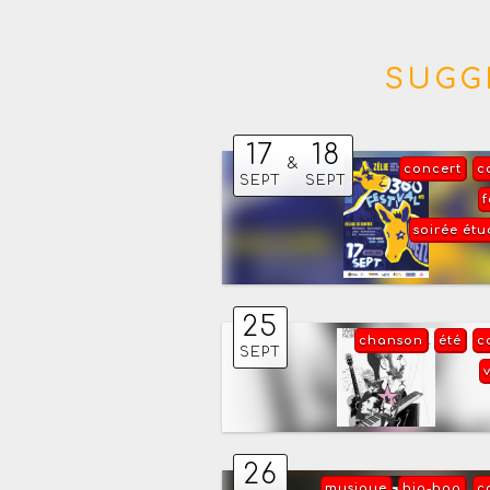
SUGG
17
18
&
concert
c
SEPT
SEPT
f
soirée étu
25
chanson
été
c
SEPT
26
musique
hip-hop
c