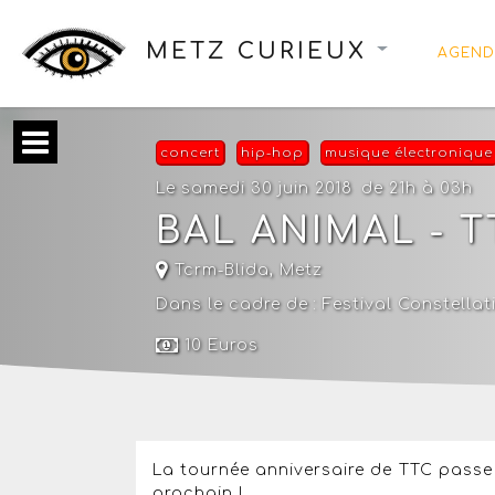
METZ CURIEUX
AGEND
concert
hip-hop
musique électronique
Le samedi 30 juin 2018
de 21h à 03h
BAL ANIMAL - 
Tcrm-Blida
,
Metz
Dans le cadre de :
Festival Constella
10 Euros
La tournée anniversaire de TTC passe p
prochain !