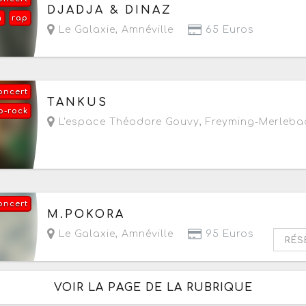
Le samedi 26 septembre 2026
à partir de 20h
DJADJA & DINAZ
m
rap
Le Galaxie
,
Amnéville
65 Euros
oncert
Le samedi 3 octobre 2026
à partir de 20h
TANKUS
p-rock
L'espace Théodore Gouvy
,
Freyming-Merleba
oncert
Le dimanche 11 octobre 2026
à partir de 18h
M.POKORA
Le Galaxie
,
Amnéville
95 Euros
RÉS
VOIR LA PAGE DE LA RUBRIQUE