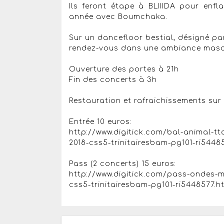
Ils feront étape à BLIIIDA pour enf
année avec Boumchaka.
Sur un dancefloor bestial, désigné par
rendez-vous dans une ambiance masqu
Ouverture des portes à 21h
Fin des concerts à 3h
Restauration et rafraichissements su
Entrée 10 euros:
http://www.digitick.com/bal-animal-tt
2018-css5-trinitairesbam-pg101-ri5448
Pass (2 concerts) 15 euros:
http://www.digitick.com/pass-ondes-m
css5-trinitairesbam-pg101-ri5448577.h