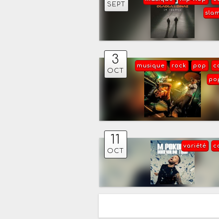
SEPT
sla
3
musique
rock
pop
c
OCT
po
11
variété
c
OCT