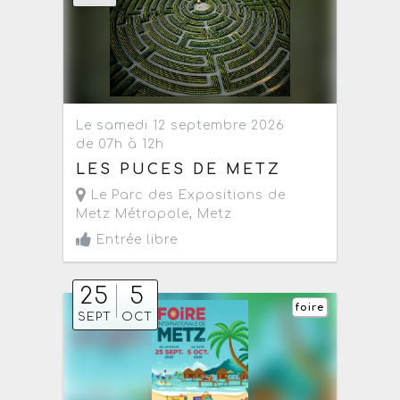
Le samedi 12 septembre 2026
de 07h à 12h
LES PUCES DE METZ
Le Parc des Expositions de
Metz Métropole
,
Metz
Entrée libre
25
5
foire
SEPT
OCT