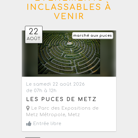
INCLASSABLES À
VENIR
22
marché aux puces
AOÛT
Le samedi 22 août 2026
de 07h à 12h
LES PUCES DE METZ
Le Parc des Expositions de
Metz Métropole
,
Metz
Entrée libre