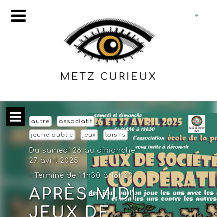
METZ CURIEUX
autre
associatif
jeune public
jeux
loisirs
Du samedi 26 au dimanche
27 avril 2025
- Terminé de 14h30 à 18h30
APRÈS-MIDI
JEUX DE