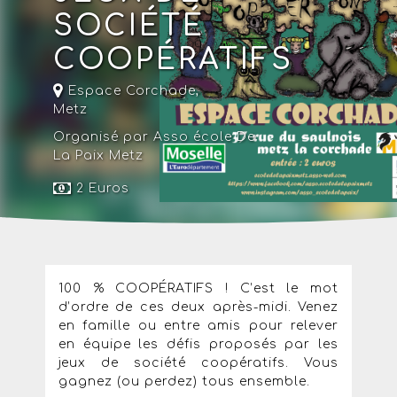
SOCIÉTÉ
COOPÉRATIFS
Espace Corchade
,
Metz
Organisé par Asso école De
La Paix Metz
2 Euros
100 % COOPÉRATIFS ! C’est le mot
d’ordre de ces deux après-midi. Venez
en famille ou entre amis pour relever
en équipe les défis proposés par les
jeux de société coopératifs. Vous
gagnez (ou perdez) tous ensemble.