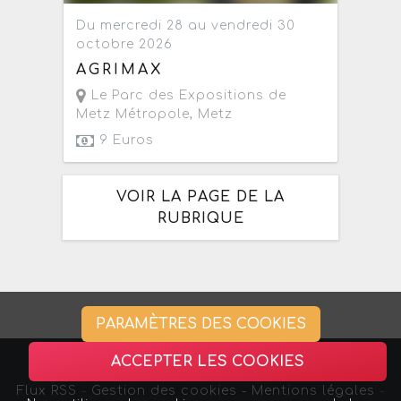
Du mercredi 28 au vendredi 30
octobre 2026
AGRIMAX
Le Parc des Expositions de
Metz Métropole
,
Metz
9 Euros
VOIR LA PAGE DE LA
RUBRIQUE
PARAMÈTRES DES COOKIES
ACCEPTER LES COOKIES
Flux RSS
-
Gestion des cookies -
Mentions légales
-