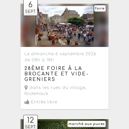
6
foire
SEPT
Le dimanche 6 septembre 2026
de 08h à 18h
28ÈME FOIRE À LA
BROCANTE ET VIDE-
GRENIERS
dans les rues du village
,
Rodemack
Entrée libre
12
marché aux puces
SEPT