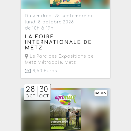
Du vendredi 25 septembre au
lundi 5 octobre 2026
de 10h à 19h
LA FOIRE
INTERNATIONALE DE
METZ
Le Parc des Expositions de
Metz Métropole
,
Metz
8,50 Euros
28
30
salon
OCT
OCT