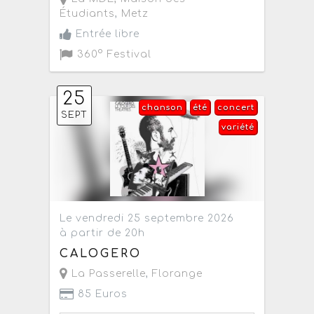
Étudiants
,
Metz
Entrée libre
360° Festival
25
chanson
été
concert
SEPT
variété
Le vendredi 25 septembre 2026
à partir de 20h
CALOGERO
La Passerelle
,
Florange
85 Euros