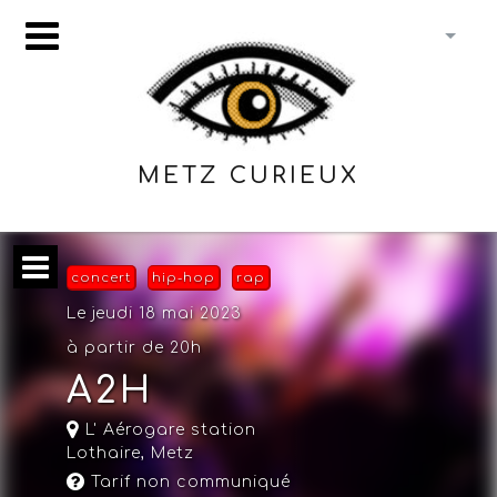
METZ CURIEUX
concert
hip-hop
rap
Le jeudi 18 mai 2023
à partir de 20h
A2H
L' Aérogare station
Lothaire
,
Metz
Tarif non communiqué