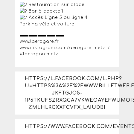
Restauration sur place
Bar à cocktail
Accès Ligne 5 ou ligne 4
Parking vélo et voiture
▬▬▬▬▬▬▬▬▬▬
www.laerogare.fr
www.instagram.com/aerogare_metz_/
#laerogaremetz
HTTPS://L.FACEBOOK.COM/L.PHP?
U=HTTPS%3A%2F%2FWWW.BILLETWEB.
JKFTGJO5-
1P6TKUFSZRXQCA7VKWEOAYEFWUMOIS
ZMLHLRCXXFCVFX_LAIUDBI
HTTPS://WWW.FACEBOOK.COM/EVENTS/4