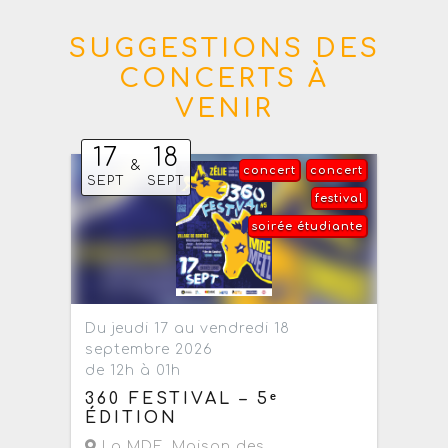
SUGGESTIONS DES
CONCERTS À
VENIR
17
18
&
concert
concert
SEPT
SEPT
festival
soirée étudiante
Du jeudi 17 au vendredi 18
septembre 2026
de 12h à 01h
360 FESTIVAL – 5ᵉ
ÉDITION
La MDE, Maison des