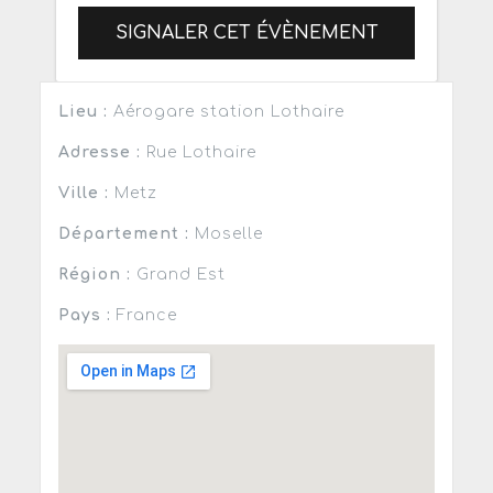
SIGNALER CET ÉVÈNEMENT
Lieu :
Aérogare station Lothaire
Adresse :
Rue Lothaire
Ville :
Metz
Département :
Moselle
Région :
Grand Est
Pays :
France