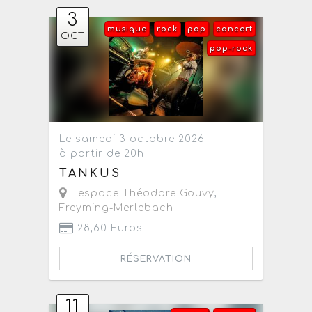
3
musique
rock
pop
concert
OCT
pop-rock
Le samedi 3 octobre 2026
à partir de 20h
TANKUS
L'espace Théodore Gouvy
,
Freyming-Merlebach
28,60 Euros
RÉSERVATION
11