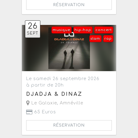
RÉSERVATION
26
musique
hip-hop
concert
SEPT
slam
rap
Le samedi 26 septembre 2026
à partir de 20h
DJADJA & DINAZ
Le Galaxie
,
Amnéville
65 Euros
RÉSERVATION