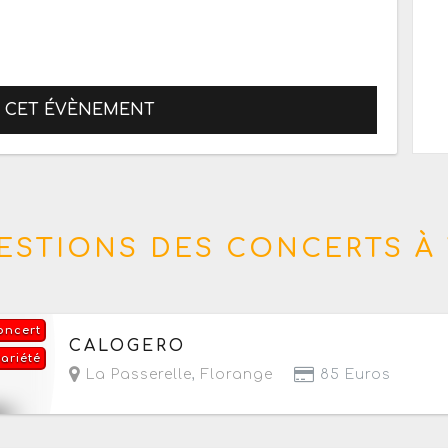
R CET ÉVÈNEMENT
ESTIONS DES CONCERTS À 
oncert
Le vendredi 25 septembre 2026
à partir de 20h
CALOGERO
variété
La Passerelle
,
Florange
85 Euros