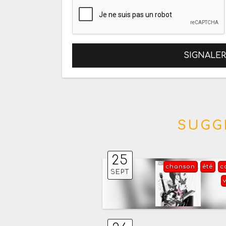
SIGNALE
SUGG
25
chanson
été
c
SEPT