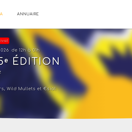
A
ANNUAIRE
tival
2026
de 12h à 01h
 5ᵉ ÉDITION
z
s, Wild Mullets et €sïol