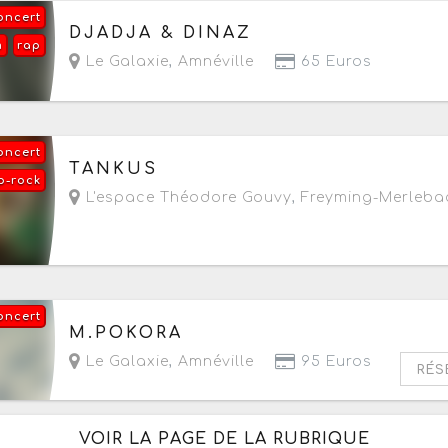
oncert
Le samedi 26 septembre 2026
à partir de 20h
DJADJA & DINAZ
m
rap
Le Galaxie
,
Amnéville
65 Euros
oncert
Le samedi 3 octobre 2026
à partir de 20h
TANKUS
p-rock
L'espace Théodore Gouvy
,
Freyming-Merleba
oncert
Le dimanche 11 octobre 2026
à partir de 18h
M.POKORA
Le Galaxie
,
Amnéville
95 Euros
RÉS
VOIR LA PAGE DE LA RUBRIQUE