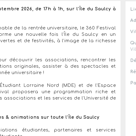
ptembre 2026, de 17h à 1h, sur l’Île du Saulcy à
Li
Ad
le de la rentrée universitaire, le 360 Festival
Vi
forme une nouvelle fois l’Île du Saulcy en un
vertes et de festivités, à l’image de la richesse
Qu
Vi
ur découvrir les associations, rencontrer les
Dé
ions originales, assister à des spectacles et
Ré
née universitaire !
Pa
Étudiant Lorraine Nord (MDE) et de l’Espace
stival proposera une programmation riche et
s associations et les services de l’Université de
es & animations sur toute l’Île du Saulcy
ciations étudiantes, partenaires et services