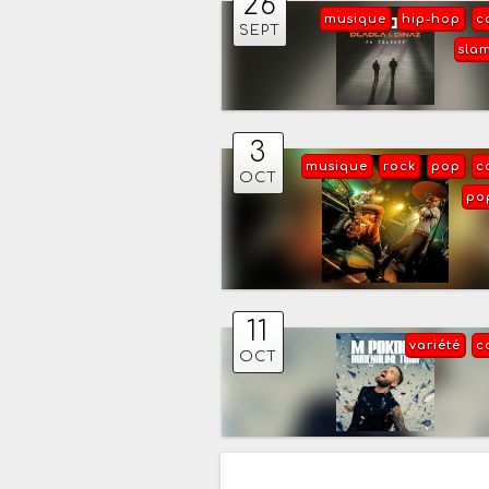
26
musique
hip-hop
c
SEPT
sla
3
musique
rock
pop
c
OCT
po
11
variété
c
OCT