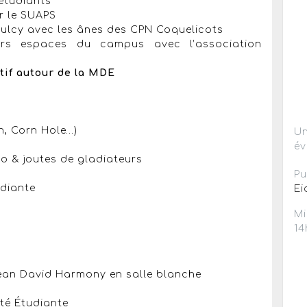
 étudiants
r le SUAPS
Saulcy avec les ânes des CPN Coquelicots
eurs espaces du campus avec l’association
tif autour de la MDE
n, Corn Hole…)
Un
év
o & joutes de gladiateurs
Pu
udiante
Ei
Mi
14
Jean David Harmony en salle blanche
té Étudiante