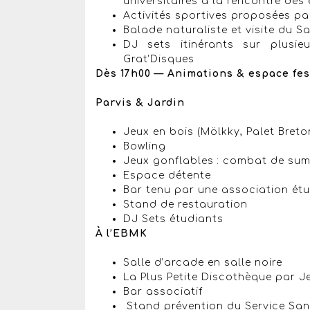
universitaires à la rencontre des
Activités sportives proposées pa
Balade naturaliste et visite du 
DJ sets itinérants sur plusi
Grat’Disques
Dès 17h00 — Animations & espace fes
Parvis & Jardin
Jeux en bois (Mölkky, Palet Breto
Bowling
Jeux gonflables : combat de sum
Espace détente
Bar tenu par une association ét
Stand de restauration
DJ Sets étudiants
À l’EBMK
Salle d’arcade en salle noire
La Plus Petite Discothèque par 
Bar associatif
Stand prévention du Service San