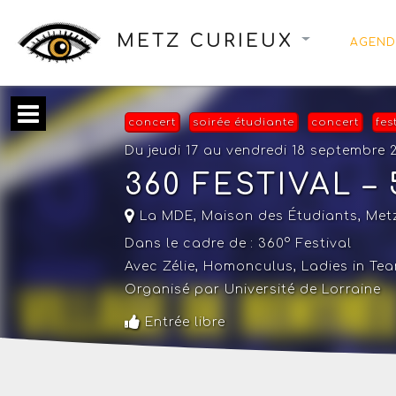
METZ CURIEUX
AGEND
concert
soirée étudiante
concert
fes
Du jeudi 17 au vendredi 18 septembre 
360 FESTIVAL –
La MDE, Maison des Étudiants
,
Met
Dans le cadre de :
360° Festival
Avec Zélie, Homonculus, Ladies in Tear
Organisé par Université de Lorraine
Entrée libre