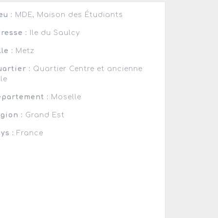
eu :
MDE, Maison des Étudiants
resse :
Ile du Saulcy
lle :
Metz
artier :
Quartier Centre et ancienne
lle
partement :
Moselle
gion :
Grand Est
ys :
France