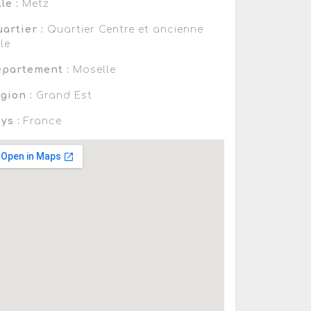
lle :
Metz
artier :
Quartier Centre et ancienne
lle
partement :
Moselle
gion :
Grand Est
ys :
France