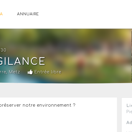
A
ANNUAIRE
h30
IGILANCE
rre
,
Metz
Entrée libre
 préserver notre environnement ?
Li
Pi
Ad