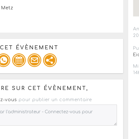
e Metz
An
2
 CET ÉVÈNEMENT
Pu
Ei
Mi
14
pour un : mail / forum / réseau social
RE SUR CET ÉVÈNEMENT,
z-vous
pour publier un commentaire