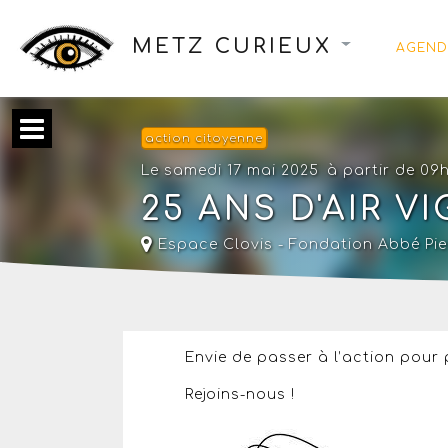
METZ CURIEUX
AGEND
action citoyenne
Le samedi 17 mai 2025
à partir de 09
25 ANS D'AIR V
Espace Clovis - Fondation Abbé Pie
Envie de passer à l’action pour
Rejoins-nous !