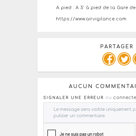
A pied : A 5’ à pied de la Gare d
https://www.airvigilance.com
PARTAGER
Copiez les infos ci-dessous 
AUCUN COMMENTAI
ou
connecte
SIGNALER UNE ERREUR