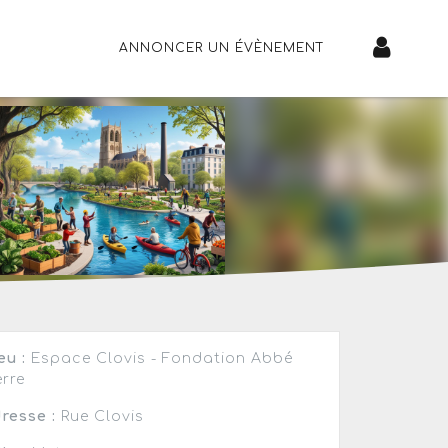
ANNONCER UN ÉVÈNEMENT
eu :
Espace Clovis - Fondation Abbé
erre
resse :
Rue Clovis