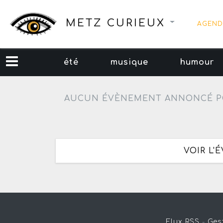
METZ CURIEUX
AGEND
été
musique
humour
AUCUN ÉVÈNEMENT ANNONCÉ P
VOIR L'
Flux RSS
-
Ges