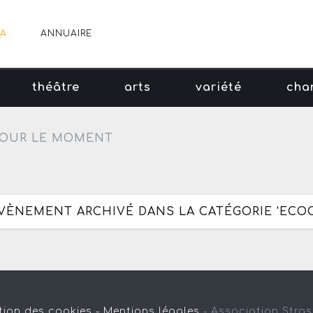
A
ANNUAIRE
théâtre
arts
variété
cha
OUR LE MOMENT
ÉVÈNEMENT ARCHIVÉ DANS LA CATÉGORIE 'ECO
tion des cookies -
Mentions légales
-
Association Stra