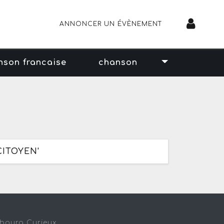
ANNONCER UN ÉVÈNEMENT
nson francaise
chanson
CITOYEN'
sbourg Curieux