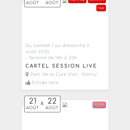
AOÛT
AOÛT
rap
Du samedi 1 au dimanche 2
août 2020
- Terminé de 14h à 20h
CARTEL SESSION LIVE
Parc de la Cure d'air ,
Nancy
Entrée libre
21
22
&
stage
AOÛT
AOÛT