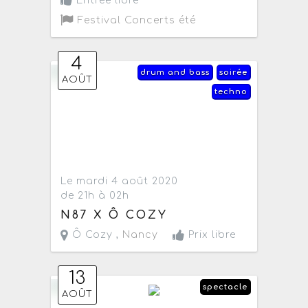
Entrée libre
Festival Concerts été
4
drum and bass
soirée
AOÛT
techno
Le mardi 4 août 2020
de 21h à 02h
N87 X Ô COZY
Ô Cozy ,
Nancy
Prix libre
13
spectacle
AOÛT