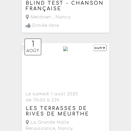
BLIND TEST - CHANSON
FRANÇAISE
Meldown ,
Nancy
Entrée libre
1
autre
AOÛT
Le samedi 1 août 2020
de 11h30 à 22h
LES TERRASSES DE
RIVES DE MEURTHE
La Grande Halle
Renaissance
,
Nancy