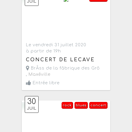
JUIL
Le vendredi 31 juillet 2020
à partir de 19h
CONCERT DE LECAVE
BrÂss de la fâbrique des Grô
,
Maxéville
Entrée libre
30
rock
blues
concert
JUIL