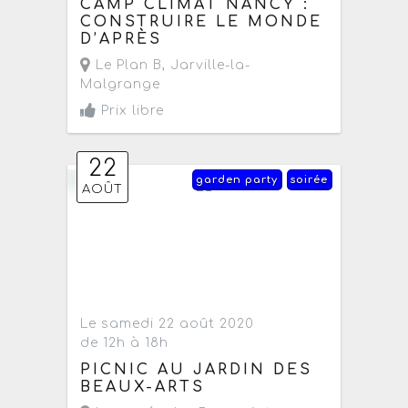
CAMP CLIMAT NANCY :
CONSTRUIRE LE MONDE
D’APRÈS
Le Plan B
,
Jarville-la-
Malgrange
Prix libre
22
garden party
soirée
AOÛT
Le samedi 22 août 2020
de 12h à 18h
PICNIC AU JARDIN DES
BEAUX-ARTS