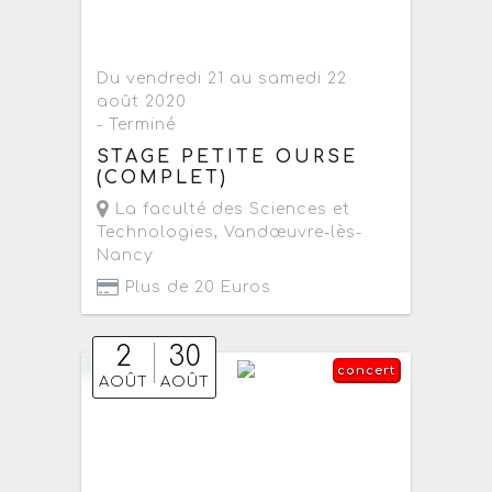
Du vendredi 21 au samedi 22
août 2020
- Terminé
STAGE PETITE OURSE
(COMPLET)
La faculté des Sciences et
Technologies
,
Vandœuvre-lès-
Nancy
Plus de 20 Euros
2
30
concert
AOÛT
AOÛT