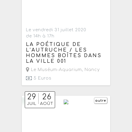
Le vendredi 31 juillet 2020
de 14h à 17h
LA POÉTIQUE DE
L’AUTRUCHE / LES
HOMMES BOÎTES DANS
LA VILLE 001
Le Muséum-Aquarium
,
Nancy
5 Euros
29
26
autre
JUIL
AOÛT