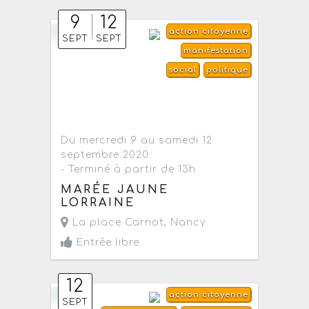
9
12
action citoyenne
SEPT
SEPT
manifestation
social
politique
Du mercredi 9 au samedi 12
septembre 2020
- Terminé à partir de 13h
MARÉE JAUNE
LORRAINE
La place Carnot
,
Nancy
Entrée libre
12
action citoyenne
SEPT