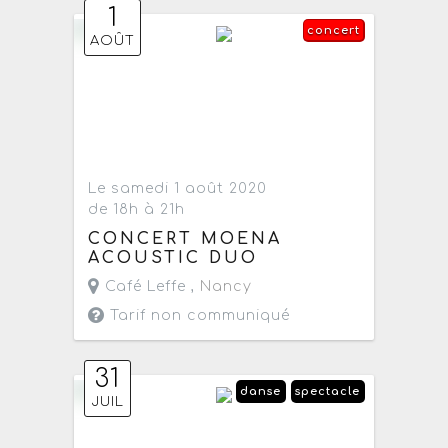
1
concert
AOÛT
Le samedi 1 août 2020
de 18h à 21h
CONCERT MOENA
ACOUSTIC DUO
Café Leffe ,
Nancy
Tarif non communiqué
31
danse
spectacle
JUIL