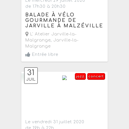
Le mercredi 29 juillet 2020
de 17h30 à 20h30
BALADE À VÉLO
GOURMANDE DE
JARVILLE À MALZÉVILLE
L' Atelier Jarville-la-
Malgrange
,
Jarville-la-
Malgrange
Entrée libre
31
jazz
concert
JUIL
Le vendredi 31 juillet 2020
de 19h à 22h