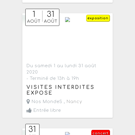
1
31
exposition
AOÛT
AOÛT
Du samedi 1 au lundi 31 août
2020
- Terminé de 13h à 19h
VISITES INTERDITES
EXPOSE
Nos MondeS ,
Nancy
Entrée libre
31
concert