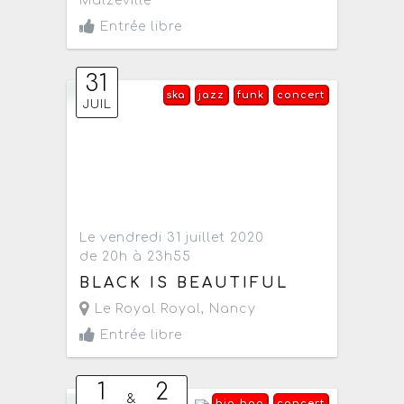
Malzéville
Entrée libre
31
ska
jazz
funk
concert
JUIL
Le vendredi 31 juillet 2020
de 20h à 23h55
BLACK IS BEAUTIFUL
Le Royal Royal
,
Nancy
Entrée libre
1
2
&
hip-hop
concert