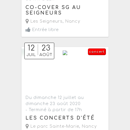
CO-COVER SG AU
SEIGNEURS
Les Seigneurs
,
Nancy
Entrée libre
12
23
concert
JUIL
AOÛT
Du dimanche 12 juillet au
dimanche 23 août 2020
- Terminé à partir de 17h
LES CONCERTS D'ÉTÉ
Le parc Sainte-Marie
,
Nancy