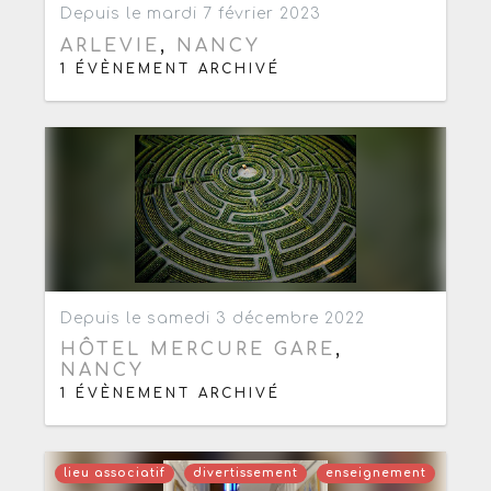
Depuis le mardi 7 février 2023
ARLEVIE
,
NANCY
1 ÉVÈNEMENT ARCHIVÉ
Ajouter aux favoris
0
Depuis le samedi 3 décembre 2022
HÔTEL MERCURE GARE
,
NANCY
1 ÉVÈNEMENT ARCHIVÉ
lieu associatif
divertissement
enseignement