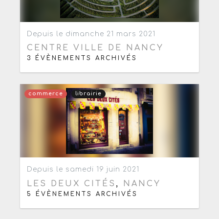
Ajouter aux favoris
0
Depuis le dimanche 21 mars 2021
CENTRE VILLE DE NANCY
3 ÉVÈNEMENTS ARCHIVÉS
commerce
librairie
Ajouter aux favoris
0
Depuis le samedi 19 juin 2021
LES DEUX CITÉS
,
NANCY
5 ÉVÈNEMENTS ARCHIVÉS