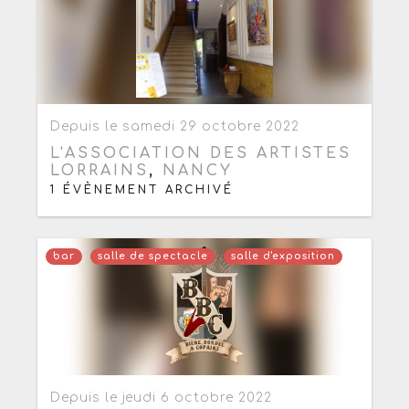
Ajouter aux favoris
0
Depuis le samedi 29 octobre 2022
L'ASSOCIATION DES ARTISTES
LORRAINS
,
NANCY
1 ÉVÈNEMENT ARCHIVÉ
bar
salle de spectacle
salle d'exposition
Ajouter aux favoris
1
Depuis le jeudi 6 octobre 2022