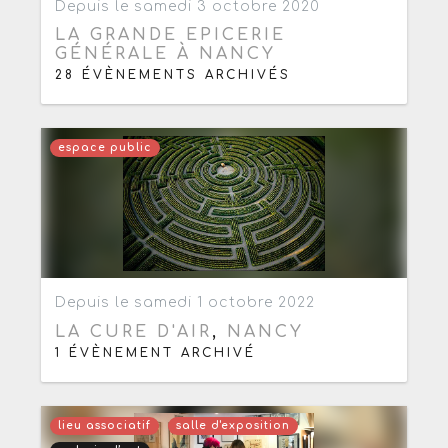
Depuis le samedi 3 octobre 2020
LA GRANDE EPICERIE
GÉNÉRALE À NANCY
28 ÉVÈNEMENTS ARCHIVÉS
espace public
Ajouter aux favoris
0
Depuis le samedi 1 octobre 2022
LA CURE D'AIR
,
NANCY
1 ÉVÈNEMENT ARCHIVÉ
lieu associatif
salle d'exposition