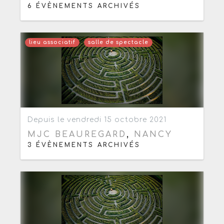
6 ÉVÈNEMENTS ARCHIVÉS
lieu associatif
salle de spectacle
Ajouter aux favoris
0
Depuis le vendredi 15 octobre 2021
MJC BEAUREGARD
,
NANCY
3 ÉVÈNEMENTS ARCHIVÉS