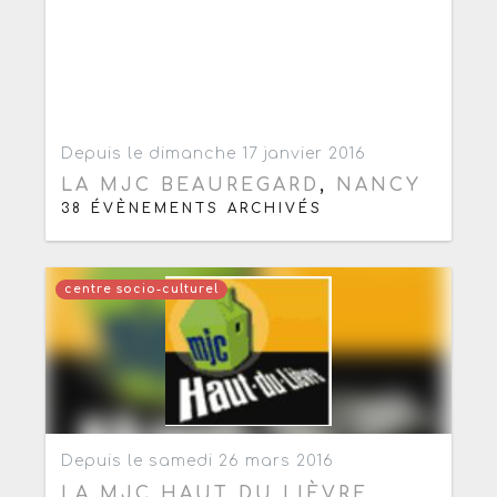
Ajouter aux favoris
0
Depuis le dimanche 17 janvier 2016
LA MJC BEAUREGARD
,
NANCY
38 ÉVÈNEMENTS ARCHIVÉS
centre socio-culturel
Ajouter aux favoris
0
Depuis le samedi 26 mars 2016
LA MJC HAUT DU LIÈVRE
,