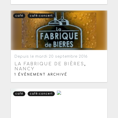
café
café-concert
Ajouter aux favoris
0
Depuis le mardi 20 septembre 2016
LA FABRIQUE DE BIÈRES
,
NANCY
1 ÉVÈNEMENT ARCHIVÉ
café
café-concert