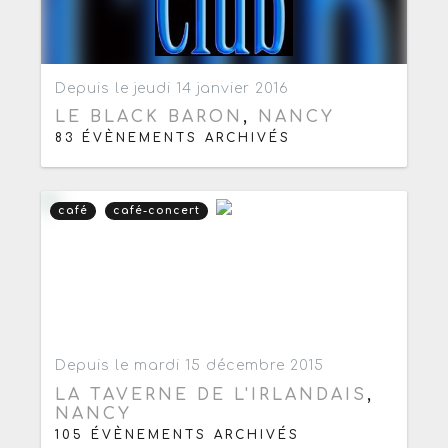
Ajouter aux favoris
0
Depuis le jeudi 14 janvier 2016
LE BLACK BARON
,
NANCY
83 ÉVÈNEMENTS ARCHIVÉS
café
café-concert
Ajouter aux favoris
0
Depuis le mardi 15 décembre 2015
LA TAVERNE DE L'IRLANDAIS
,
NANCY
105 ÉVÈNEMENTS ARCHIVÉS