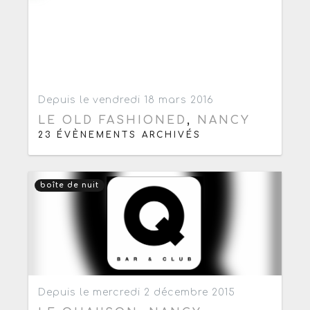
Ajouter aux favoris
0
Depuis le vendredi 18 mars 2016
LE OLD FASHIONED
,
NANCY
23 ÉVÈNEMENTS ARCHIVÉS
boîte de nuit
Ajouter aux favoris
0
Depuis le mercredi 2 décembre 2015