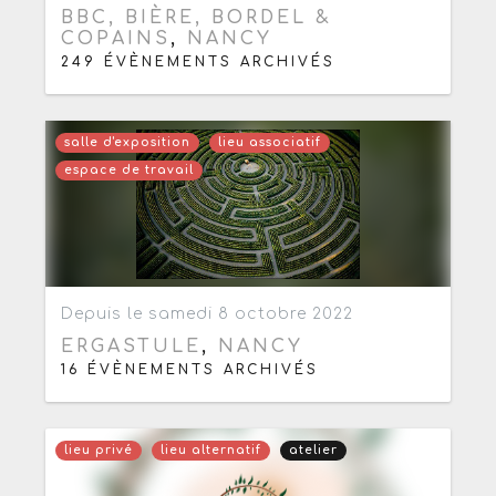
BBC, BIÈRE, BORDEL &
COPAINS
,
NANCY
249 ÉVÈNEMENTS ARCHIVÉS
salle d'exposition
lieu associatif
espace de travail
Ajouter aux favoris
0
Depuis le samedi 8 octobre 2022
ERGASTULE
,
NANCY
16 ÉVÈNEMENTS ARCHIVÉS
lieu privé
lieu alternatif
atelier