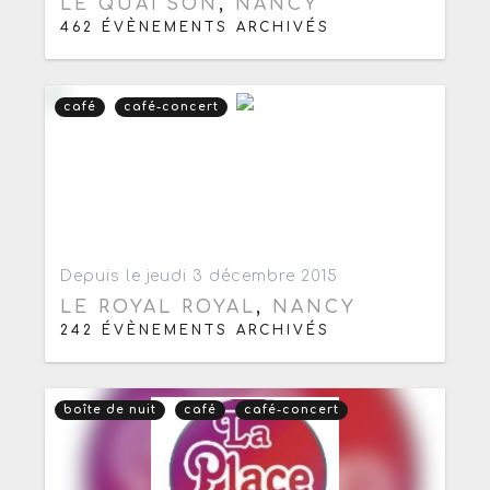
LE QUAI'SON
,
NANCY
462 ÉVÈNEMENTS ARCHIVÉS
café
café-concert
Ajouter aux favoris
0
Depuis le jeudi 3 décembre 2015
LE ROYAL ROYAL
,
NANCY
242 ÉVÈNEMENTS ARCHIVÉS
boîte de nuit
café
café-concert