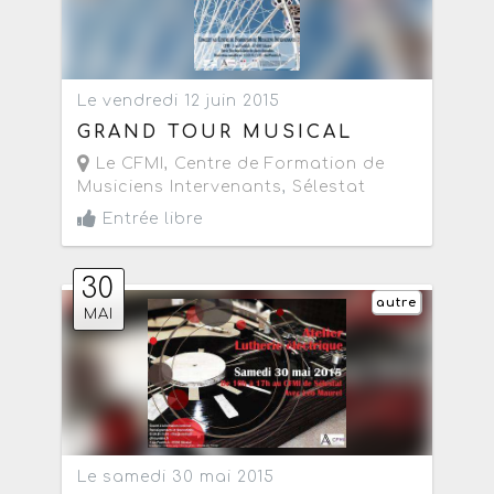
Le vendredi 12 juin 2015
GRAND TOUR MUSICAL
Le CFMI, Centre de Formation de
Musiciens Intervenants
,
Sélestat
Entrée libre
30
autre
MAI
Le samedi 30 mai 2015