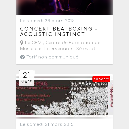
Le samedi 28 mars 2015
CONCERT BEATBOXING -
ACOUSTIC INSTINCT
Le CFMI, Centre de Formation de
Musiciens Intervenants
,
Sélestat
Tarif non communiqué
21
concert
MARS
Le samedi 21 mars 2015