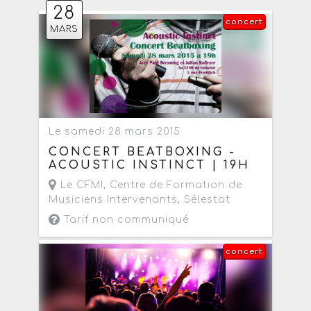
28
concert
MARS
Le samedi 28 mars 2015
CONCERT BEATBOXING -
ACOUSTIC INSTINCT | 19H
Le CFMI, Centre de Formation de
Musiciens Intervenants
,
Sélestat
Tarif non communiqué
concert