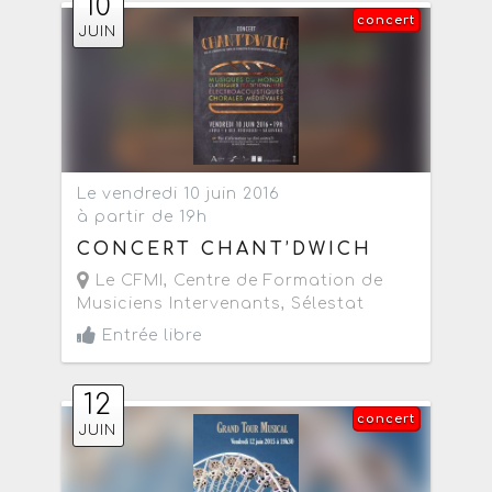
10
concert
JUIN
Le vendredi 10 juin 2016
à partir de 19h
CONCERT CHANT’DWICH
Le CFMI, Centre de Formation de
Musiciens Intervenants
,
Sélestat
Entrée libre
12
concert
JUIN