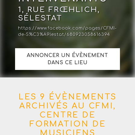
1, RUE FRŒHLICH,
SÉLESTAT
https://www.facebook.com/pages/CFMI-
de-S%C3%A9lestat/680923058616394
ANNONCER UN ÉVÈNEMENT
DANS CE LIEU
LES 9 ÉVÈNEMENTS
ARCHIVÉS AU CFMI,
CENTRE DE
FORMATION DE
MUSICIENS