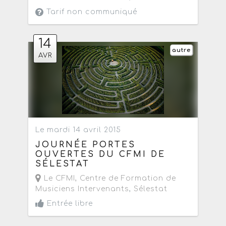
Tarif non communiqué
14
autre
AVR
Le mardi 14 avril 2015
JOURNÉE PORTES
OUVERTES DU CFMI DE
SÉLESTAT
Le CFMI, Centre de Formation de
Musiciens Intervenants
,
Sélestat
Entrée libre