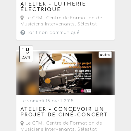
ATELIER - LUTHERIE
ÉLECTRIQUE
Le CFMI, Centre de Formation de
Musiciens Intervenants
,
Sélestat
Tarif non communiqué
18
autre
AVR
Le samedi 18 avril 2015
ATELIER - CONCEVOIR UN
PROJET DE CINÉ-CONCERT
Le CFMI, Centre de Formation de
Musiciens Intervenants
,
Sélestat