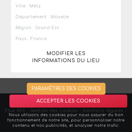
Ville : Metz
Département : Moselle
Région : Grand Est
Pays : France
MODIFIER LES
INFORMATIONS DU LIEU
PARAMÈTRES DES COOKIES
ACCEPTER LES COOKIES
Flux RSS
-
Gestion des cookies -
Mentions légales
-
Nous utilisons des cookies pour nous assurer du bon
Association Strasbourg Curieux
fonctionnement de notre site, pour personnaliser notre
contenu et nos publicités, et analyser notre trafic.