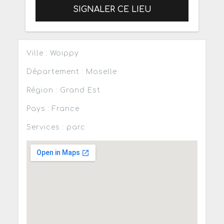
SIGNALER CE LIEU
Ville : Woippy
Département : Moselle
Région : Grand Est
Pays : France
Services : parc