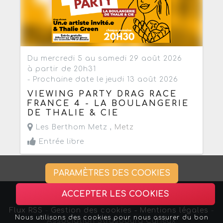
Du mercredi 5 au samedi 29 août 2026
à partir de 20h31
- Prochaine date le jeudi 13 août 2026
VIEWING PARTY DRAG RACE
FRANCE 4 - LA BOULANGERIE
DE THALIE & CIE
Les Berthom Metz ,
Metz
Entrée libre
PARAMÈTRES DES COOKIES
ACCEPTER LES COOKIES
Flux RSS
-
Gestion des cookies -
Mentions légales
-
Nous utilisons des cookies pour nous assurer du bon
Association Strasbourg Curieux