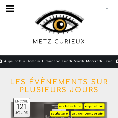
METZ CURIEUX
Aujourd'hui
Demain
Dimanche
Lundi
Mardi
Mercredi
Jeudi
LES ÉVÈNEMENTS SUR
PLUSIEURS JOURS
ENCORE
121
architecture
exposition
JOURS
sculpture
art contemporain