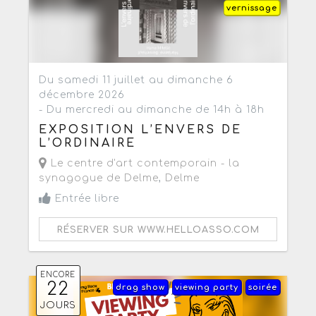
vernissage
Du samedi 11 juillet au dimanche 6
décembre 2026
- Du mercredi au dimanche de 14h à 18h
EXPOSITION L’ENVERS DE
L’ORDINAIRE
Le centre d'art contemporain - la
synagogue de Delme
,
Delme
Entrée libre
RÉSERVER SUR WWW.HELLOASSO.COM
ENCORE
22
drag show
viewing party
soirée
JOURS