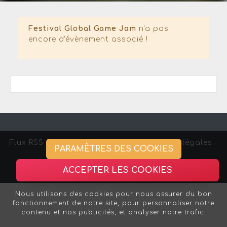
Festival Global Game Jam
n'a pas
encore d'évènement associé !
Flux RSS
-
Gestion des cookies -
Mentions légales
-
PARAMÈTRES DES COOKIES
Association Strasbourg Curieux
ACCEPTER LES COOKIES
Nous utilisons des cookies pour nous assurer du bon
fonctionnement de notre site, pour personnaliser notre
contenu et nos publicités, et analyser notre trafic.