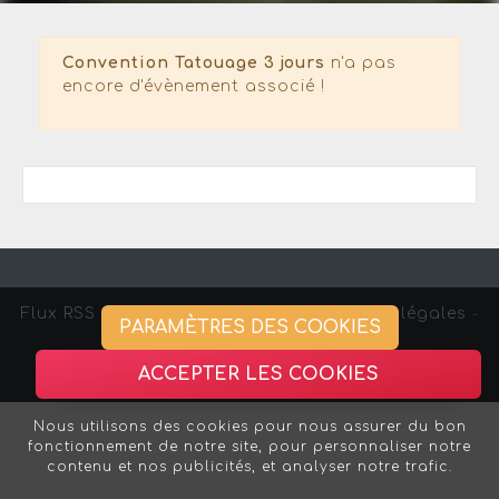
Convention Tatouage 3 jours
n'a pas
encore d'évènement associé !
Flux RSS
-
Gestion des cookies -
Mentions légales
-
PARAMÈTRES DES COOKIES
Association Strasbourg Curieux
ACCEPTER LES COOKIES
Nous utilisons des cookies pour nous assurer du bon
fonctionnement de notre site, pour personnaliser notre
contenu et nos publicités, et analyser notre trafic.