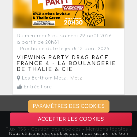
Du mercredi 5 au samedi 29 août 2026
à partir de 20h31
- Prochaine date le jeudi 13 août 2026
VIEWING PARTY DRAG RACE
FRANCE 4 - LA BOULANGERIE
DE THALIE & CIE
Les Berthom Metz ,
Metz
Entrée libre
PARAMÈTRES DES COOKIES
ACCEPTER LES COOKIES
Flux RSS
-
Gestion des cookies -
Mentions légales
-
Nous utilisons des cookies pour nous assurer du bon
Association Strasbourg Curieux