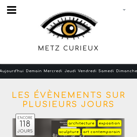
METZ CURIEUX
Aujourd'hui
Demain
Mercredi
Jeudi
Vendredi
Samedi
Dimanch
LES ÉVÈNEMENTS SUR
PLUSIEURS JOURS
ENCORE
118
architecture
exposition
JOURS
sculpture
art contemporain