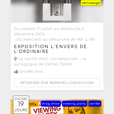
vernissage
Du samedi 11 juillet au dimanche 6
décembre 2026
- Du mercredi au dimanche de 14h à 18h
EXPOSITION L’ENVERS DE
L’ORDINAIRE
Le centre d'art contemporain - la
synagogue de Delme
,
Delme
Entrée libre
RÉSERVER SUR WWW.HELLOASSO.COM
ENCORE
19
drag show
viewing party
soirée
JOURS